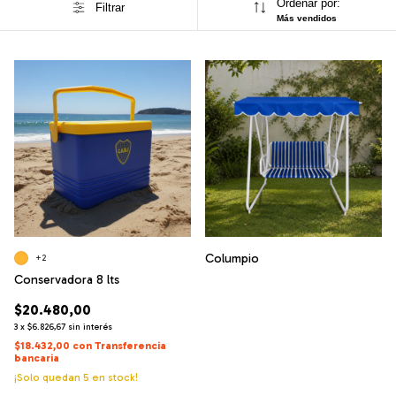
Ordenar por:
Filtrar
Más vendidos
Columpio
+2
Conservadora 8 lts
$20.480,00
3
x
$6.826,67
sin interés
$18.432,00
con
Transferencia
bancaria
¡Solo quedan
5
en stock!