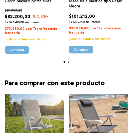
Carro playero porta sillas
Mesa baja plastica tipo Ratan
Negra
$91.707,00
$101.212,00
$82.200,00
10
% OFF
3
x
$33.737,33
sin interés
3
x
$27.400,00
sin interés
$91.090,80
con
Transferencia
$73.980,00
con
Transferencia
bancaria
bancaria
¡Solo quedan
4
en stock!
¡Solo quedan
5
en stock!
Comprar
Comprar
Para comprar con este producto