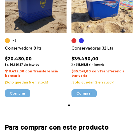
+2
Conservadora 8 lts
Conservadoras 32 Lts
$20.480,00
$39.490,00
3
x
$6.826,67
sin interés
3
x
$13.163,33
sin interés
$18.432,00
con
Transferencia
$35.541,00
con
Transferencia
bancaria
bancaria
¡Solo quedan
5
en stock!
¡Solo quedan
2
en stock!
Comprar
Comprar
Para comprar con este producto