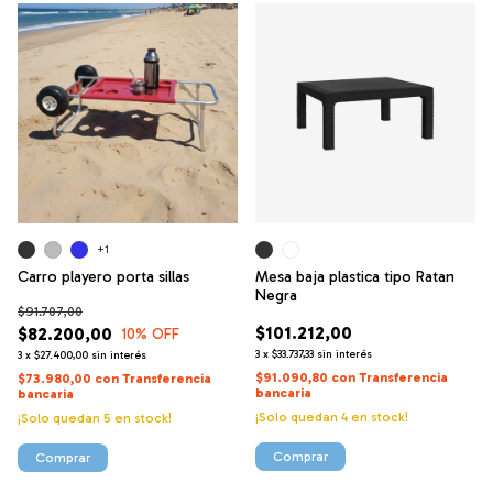
+1
Carro playero porta sillas
Mesa baja plastica tipo Ratan
Negra
$91.707,00
$101.212,00
$82.200,00
10
% OFF
3
x
$33.737,33
sin interés
3
x
$27.400,00
sin interés
$91.090,80
con
Transferencia
$73.980,00
con
Transferencia
bancaria
bancaria
¡Solo quedan
4
en stock!
¡Solo quedan
5
en stock!
Comprar
Comprar