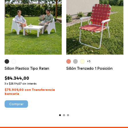
+5
Sillon Plastico Tipo Ratan
Sillón Trenzado 1 Posición
$84.344,00
3
x
$28.114,67
sin interés
$75.909,60
con
Transferencia
bancaria
Comprar